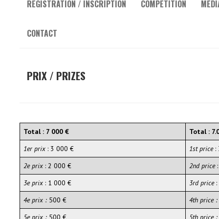
REGISTRATION / INSCRIPTION
COMPETITION
MEDI
CONTACT
PRIX / PRIZES
Total : 7 000 €
Total : 7.
1er prix
: 3 000 €
1st price
:
2e prix
: 2 000 €
2nd price
:
3e prix
: 1 000 €
3rd price
:
4e prix :
500 €
4th price :
5e prix :
500 €
5th price 