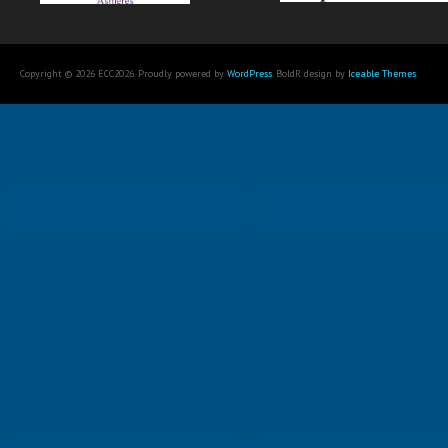
Copyright © 2026 ECC2026. Proudly powered by
WordPress
. BoldR design by
Iceable Themes
.