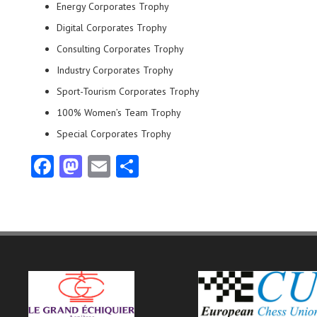
Energy Corporates Trophy
Digital Corporates Trophy
Consulting Corporates Trophy
Industry Corporates Trophy
Sport-Tourism Corporates Trophy
100% Women’s Team Trophy
Special Corporates Trophy
Fa
M
E
Pa
ce
as
m
rt
b
to
ai
ag
o
d
l
er
o
o
k
n