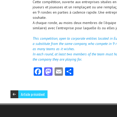
Cette compétition, ouverte aux entreprises situées 
joueurs et joueuses et un remplaçant ou une remplaça
en 9 rondes en parties à cadence rapide. Une entrepri
souhaite.
A chaque ronde, au moins deux membres de l’équipe d
similaire) avec l’entreprise pour laquelle ils ou elles 
This competition, open to corporate entities located in E
a substitute from the same company, who compete in 9 r
as many teams as it wishes.
In each round, at least two members of the team must ha
the company they are playing for.
Fa
M
E
Pa
ce
as
m
rt
b
to
ai
ag
o
d
l
er
Article précédent
o
o
k
n