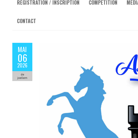
REGISTRATION / INSCRIPTION
COMPETITION
MEDI
CONTACT
MAI
06
2026
de
joellem